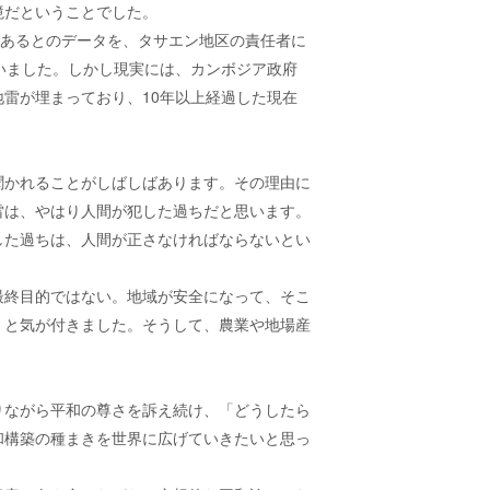
境だということでした。
はあるとのデータを、タサエン地区の責任者に
いました。しかし現実には、カンボジア政府
地雷が埋まっており、
10
年以上経過した現在
聞かれることがしばしばあります。その理由に
雷は、やはり人間が犯した過ちだと思います。
した過ちは、人間が正さなければならないとい
最終目的ではない。地域が安全になって、そこ
」と気が付きました。そうして、農業や地場産
りながら平和の尊さを訴え続け、「どうしたら
和構築の種まきを世界に広げていきたいと思っ