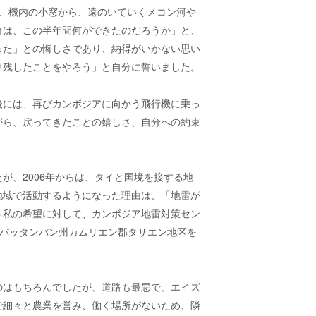
、機内の小窓から、遠のいていくメコン河や
分は、この半年間何ができたのだろうか」と、
った」との悔しさであり、納得がいかない思い
り残したことをやろう」と自分に誓いました。
後には、再びカンボジアに向かう飛行機に乗っ
がら、戻ってきたことの嬉しさ、自分への約束
。
たが、
2006
年からは、タイと国境を接する地
地域で活動するようになった理由は、「地雷が
う私の希望に対して、カンボジア地雷対策セン
バッタンバン州カムリエン郡タサエン地区を
のはもちろんでしたが、道路も最悪で、エイズ
で細々と農業を営み、働く場所がないため、隣