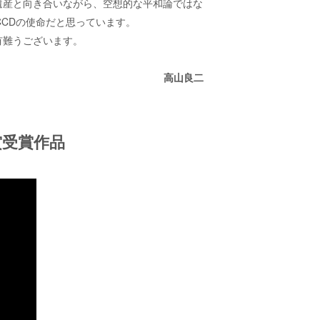
遺産と向き合いながら、空想的な平和論ではな
CCD
の使命だと思っています。
有難うございます。
高山良二
賞受賞作品