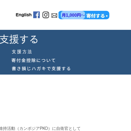
維持活動（カンボジア
PKO
）に自衛官として