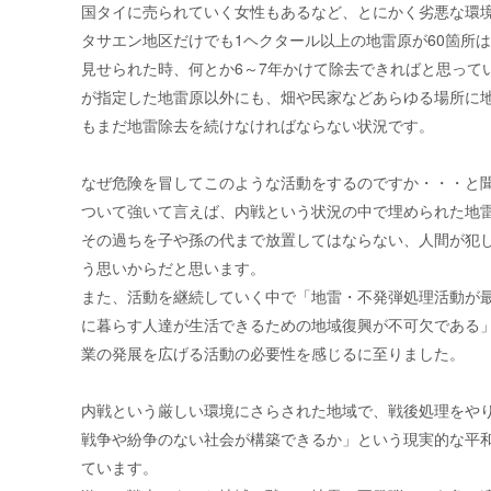
国タイに売られていく女性もあるなど、とにかく劣悪な環
タサエン地区だけでも
1
ヘクタール以上の地雷原が
60
箇所
見せられた時、何とか
6
～
7
年かけて除去できればと思って
が指定した地雷原以外にも、畑や民家などあらゆる場所に
もまだ地雷除去を続けなければならない状況です。
なぜ危険を冒してこのような活動をするのですか・・・と
ついて強いて言えば、内戦という状況の中で埋められた地
その過ちを子や孫の代まで放置してはならない、人間が犯
う思いからだと思います。
また、活動を継続していく中で「地雷・不発弾処理活動が
に暮らす人達が生活できるための地域復興が不可欠である
業の発展を広げる活動の必要性を感じるに至りました。
内戦という厳しい環境にさらされた地域で、戦後処理をや
戦争や紛争のない社会が構築できるか」という現実的な平
ています。