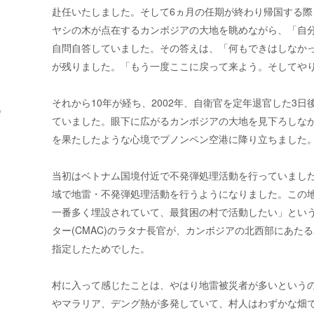
赴任いたしました。そして
6
ヵ月の任期が終わり帰国する際
ヤシの木が点在するカンボジアの大地を眺めながら、「自
自問自答していました。その答えは、「何もできはしなか
が残りました。「もう一度ここに戻って来よう。そしてや
それから
10
年が経ち、
2002
年、自衛官を定年退官した3日
会
ていました。眼下に広がるカンボジアの大地を見下ろしな
を果たしたような心境でプノンペン空港に降り立ちました
当初はベトナム国境付近で不発弾処理活動を行っていまし
域で地雷・不発弾処理活動を行うようになりました。この
一番多く埋設されていて、最貧困の村で活動したい」とい
ター
(CMAC)
のラタナ長官が、カンボジアの北西部にあたる
指定したためでした。
村に入って感じたことは、やはり地雷被災者が多いという
やマラリア、デング熱が多発していて、村人はわずかな畑