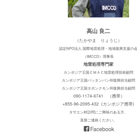
高山 良二
（たかやま りょうじ）
認定NPO法人 国際地雷処理・地域復興支援の
（IMCCD）理事長
地雷処理専門家
カンボジア王国ＣＭＡＣ地雷処理技術顧問
カンボジア王国バッタンバン州復興担当顧問
カンボジア王国タボンクモン州復興担当顧問
090-1174-6741 （携帯）
+855-96-2095-432
(カンボジア携帯)
タサエン村訪問にご興味のある方、
直接ご連絡ください。
Facebook