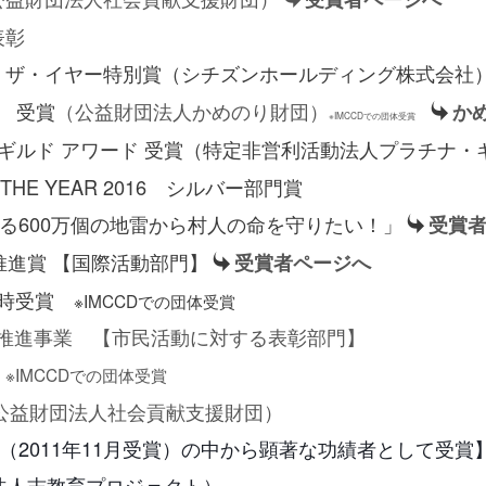
政府表彰
・ザ・イヤー特別賞
（シチズンホールディング株式会社
 受賞
（公益財団法人かめのり財団）
か
※IMCCDでの団体受賞
ギルド アワード 受賞（
特定非営利活動法人プラチナ・
 THE YEAR 2016
シルバー部門賞
万個の地雷から村人の命を守りたい！」
受賞
推進賞 【国際活動部門
】
受賞者ページへ
時受賞
※IMCCDでの団体受賞
推進事業 【市民活動に対する表彰部門】
※IMCCDでの団体受賞
（公益財団法人社会貢献支援財団）
11月受賞）の中から顕著な功績者として受賞
団法人志教育プロジェクト）